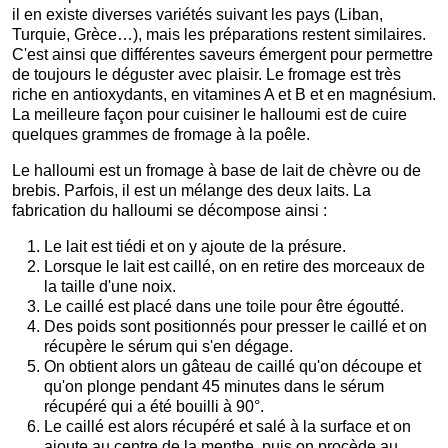
il en existe diverses variétés suivant les pays (Liban,
Turquie, Grèce…), mais les préparations restent similaires.
C'est ainsi que différentes saveurs émergent pour permettre
de toujours le déguster avec plaisir. Le fromage est très
riche en antioxydants, en vitamines A et B et en magnésium.
La meilleure façon pour cuisiner le halloumi est de cuire
quelques grammes de fromage à la poêle.
Le halloumi est un fromage à base de lait de chèvre ou de
brebis. Parfois, il est un mélange des deux laits. La
fabrication du halloumi se décompose ainsi :
Le lait est tiédi et on y ajoute de la présure.
Lorsque le lait est caillé, on en retire des morceaux de
la taille d'une noix.
Le caillé est placé dans une toile pour être égoutté.
Des poids sont positionnés pour presser le caillé et on
récupère le sérum qui s'en dégage.
On obtient alors un gâteau de caillé qu'on découpe et
qu'on plonge pendant 45 minutes dans le sérum
récupéré qui a été bouilli à 90°.
Le caillé est alors récupéré et salé à la surface et on
ajoute au centre de la menthe, puis on procède au