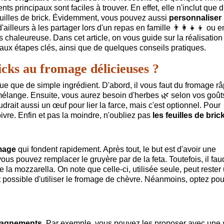
s principaux sont faciles à trouver. En effet, elle n'inclut que 
feuilles de brick. Évidemment, vous pouvez aussi
personnaliser 
d'ailleurs à les partager lors d'un repas en famille
👨‍👩‍👧‍👦
ou en
 chaleureuse. Dans cet article, on vous guide sur la réalisation
 aux étapes clés, ainsi que de quelques conseils pratiques.
icks au fromage délicieuses ?
que que de simple ingrédient. D'abord, il vous faut du fromage râp
 mélange. Ensuite, vous aurez besoin d'herbes
🌿
selon vos goûts
faudrait aussi un œuf pour lier la farce, mais c'est optionnel. Pour
poivre. Enfin et pas la moindre, n'oubliez pas
les feuilles de bric
mage
qui fondent rapidement. Après tout, le but est d'avoir une
vous pouvez remplacer le gruyère par de la feta. Toutefois, il faud
 la mozzarella. On note que celle-ci, utilisée seule, peut rester
nt possible d'utiliser le fromage de chèvre. Néanmoins, optez pou
pagnements
. Par exemple, vous pouvez les proposer avec une 