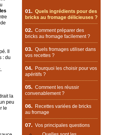
du
les
01.
Quels ingrédients pour des
tre
bricks au fromage délicieuses ?
 de
02.
Comment préparer des
bricks au fromage facilement ?
03.
Quels fromages utiliser dans
é. Il
vos recettes ?
 : du
04.
Pourquoi les choisir pour vos
k
.
apéritifs ?
05.
Comment les réussir
convenablement ?
rait la
 un peu
06.
Recettes variées de bricks
r le
au fromage
07.
Vos principales questions
Quelles sont les
sauce,