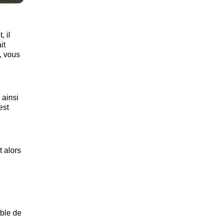
, il
it
, vous
 ainsi
est
t alors
ible de