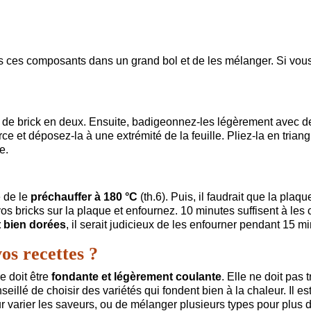
tous ces composants dans un grand bol et de les mélanger. Si vou
e de brick en deux. Ensuite, badigeonnez-les légèrement avec d
arce et déposez-la à une extrémité de la feuille. Pliez-la en triang
e.
é de le
préchauffer à 180 °C
(th.6). Puis, il faudrait que la plaqu
os bricks sur la plaque et enfournez. 10 minutes suffisent à les c
t bien dorées
, il serait judicieux de les enfourner pendant 15 m
os recettes ?
re doit être
fondante et légèrement coulante
. Elle ne doit pas 
seillé de choisir des variétés qui fondent bien à la chaleur. Il es
ur varier les saveurs, ou de mélanger plusieurs types pour plus 