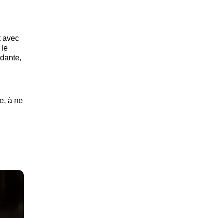
t avec
 le
ndante,
e, à ne