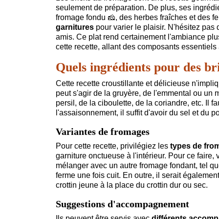
seulement de préparation. De plus, ses ingrédient
fromage fondu
🧀
, des herbes fraîches et des 
garnitures
pour varier le plaisir. N'hésitez pas 
amis. Ce plat rend certainement l'ambiance plus
cette recette, allant des composants essentiels
Quels ingrédients pour des br
Cette recette croustillante et délicieuse n'impli
peut s'agir de la gruyère, de l'emmental ou un
persil, de la ciboulette, de la coriandre, etc. Il 
l'assaisonnement, il suffit d'avoir du sel et du 
Variantes de fromages
Pour cette recette, privilégiez les
types de fro
garniture onctueuse à l'intérieur. Pour ce faire, 
mélanger avec un autre fromage fondant, tel que
ferme une fois cuit. En outre, il serait égaleme
crottin jeune à la place du crottin dur ou sec.
Suggestions d'accompagnement
Ils peuvent être servis avec
différents accom