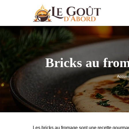
Bricks au from
Accuei
Les bricks au fromage sont une recette gourm