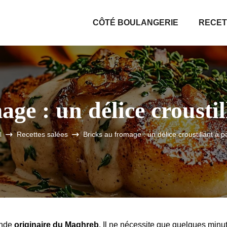
CÔTÉ BOULANGERIE
RECET
age : un délice croustil
l
Recettes salées
Bricks au fromage : un délice croustillant à p
ande
originaire du Maghreb
. Il ne nécessite que quelques minu