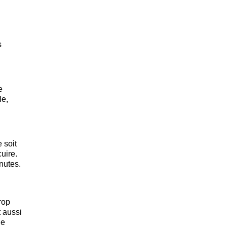
s
e
le,
e soit
uire.
inutes.
trop
t aussi
de