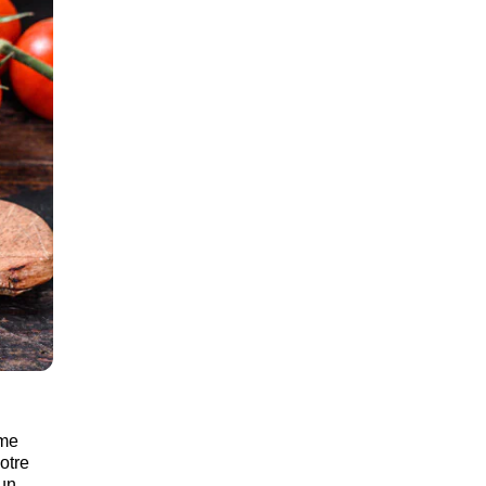
mme
otre
 un