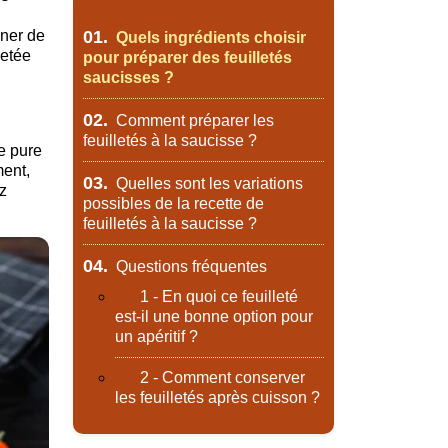
iner de
01.
Quels ingrédients choisir
letée
pour préparer des feuilletés
saucisses ?
02.
Comment préparer les
feuilletés à la saucisse ?
ée pure
ment,
03.
Quelles sont les variations
z
possibles de la recette de
feuilletés à la saucisse ?
04.
Questions fréquentes
1 - En quoi ce feuilleté
est-il une bonne option pour
un apéritif ?
2 - Comment conserver
les feuilletés après cuisson ?