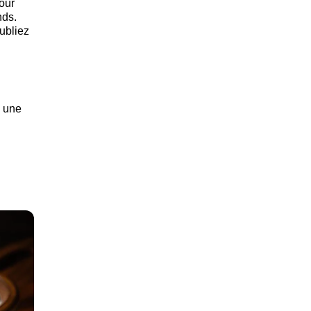
our
nds.
ubliez
c une