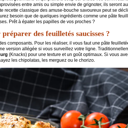
mprovisées entre amis ou simple envie de grignoter, ils seront au
cette recette classique des amuse-bouche savoureux peut se décl
'aurez besoin que de quelques ingrédients comme une pâte feuil
es. Prêt à épater les papilles de vos proches ?
 préparer des feuilletés saucisses ?
 des composants. Pour les réaliser, il vous faut une pâte feuillet
une version allégée si vous surveillez votre ligne. Traditionnelle
ourg
(Knacks) pour une texture et un goût optimaux. Si vous ave
ayez les chipolatas, les merguez ou le chorizo.