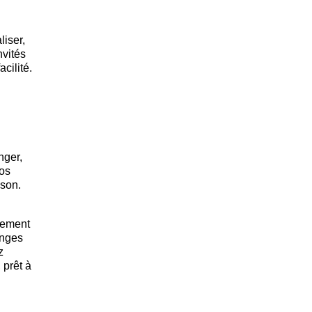
liser,
nvités
cilité.
nger,
vos
sson.
nement
anges
z
 prêt à