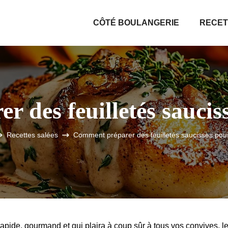
CÔTÉ BOULANGERIE
RECET
 des feuilletés sauciss
Recettes salées
Comment préparer des feuilletés saucisses pour
pide, gourmand et qui plaira à coup sûr à tous vos convives, l