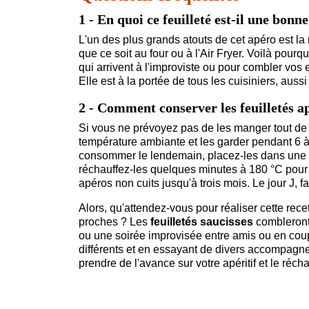
1 - En quoi ce feuilleté est-il une bonn
L'un des plus grands atouts de cet apéro est la 
que ce soit au four ou à l'Air Fryer. Voilà pourq
qui arrivent à l'improviste ou pour combler vos 
Elle est à la portée de tous les cuisiniers, auss
2 - Comment conserver les feuilletés a
Si vous ne prévoyez pas de les manger tout de 
température ambiante et les garder pendant 6 à 
consommer le lendemain, placez-les dans une bo
réchauffez-les quelques minutes à 180 °C pour q
apéros non cuits jusqu'à trois mois. Le jour J, 
Alors, qu'attendez-vous pour réaliser cette rec
proches ? Les
feuilletés saucisses
combleront 
ou une soirée improvisée entre amis ou en coup
différents et en essayant de divers accompagn
prendre de l'avance sur votre apéritif et le réch
vous mettre aux fourneaux ?