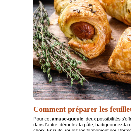
Comment préparer les feuilleté
Pour cet
amuse-gueule
, deux possibilités s'of
dans l'autre, déroulez la pâte, badigeonnez-la
choix. Ensuite, roulez-les fermement pour form