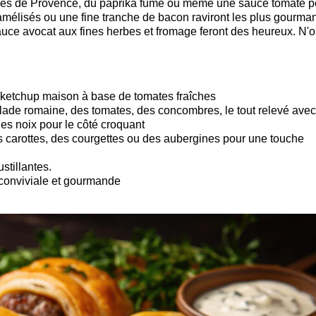
bes de Provence, du paprika fumé ou même une sauce tomate p
élisés ou une fine tranche de bacon raviront les plus gourma
auce avocat aux fines herbes et fromage feront des heureux. N'o
ketchup maison à base de tomates fraîches
alade romaine, des tomates, des concombres, le tout relevé ave
t des noix pour le côté croquant
 carottes, des courgettes ou des aubergines pour une touche
stillantes.
 conviviale et gourmande