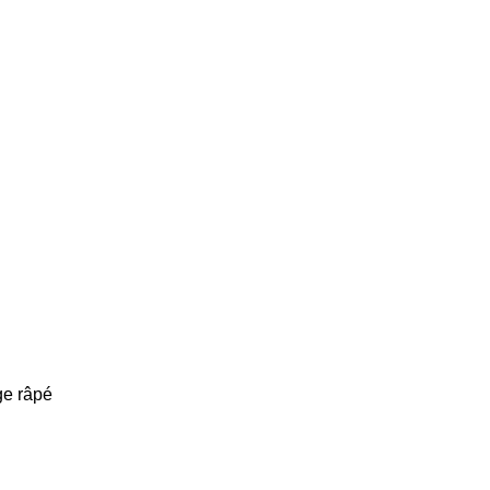
ge râpé