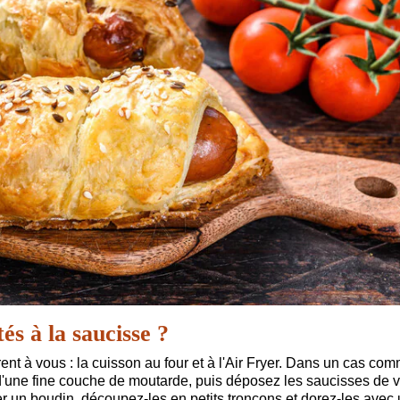
s à la saucisse ?
frent à vous : la cuisson au four et à l'Air Fryer. Dans un cas co
 d'une fine couche de moutarde, puis déposez les saucisses de v
er un boudin, découpez-les en petits tronçons et dorez-les avec