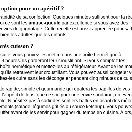
e option pour un apéritif ?
rapidité de sa confection. Quelques minutes suffisent pour la réa
uoi ce sont les
amuse-gueule
par excellence si vous avez des i
envies de grignotage. Cette recette est aussi appréciée pour sa fa
i bien les adultes que les enfants.
près cuisson ?
suite, vous pouvez les mettre dans une boîte hermétique à
8 heures. Ils garderont leur croustillant. Si vous comptez les
îte hermétique et mettez-les au réfrigérateur. Avant de les ma
u'ils retrouvent leur croustillant. Vous pouvez aussi congeler 
faites-les cuire sans les décongeler pendant cinq minutes de cui
ette rapide, simple et gourmande qui épatera les papilles de vos
l'appétit de tous, que ce soit pour une envie soudaine, un évé
le. N'hésitez pas à sortir des sentiers battus en osant des mél
ements (salade, légumes grillés ou sauce ketchup). Vous pouve
auffer avant de les servir pour gagner du temps en cuisine. Alors,