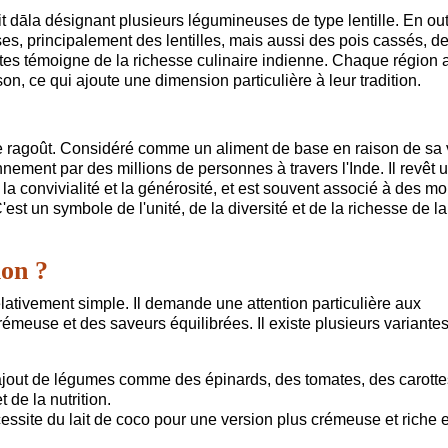
it dāla désignant plusieurs légumineuses de type lentille. En out
es, principalement des lentilles, mais aussi des pois cassés, d
ettes témoigne de la richesse culinaire indienne. Chaque région 
on, ce qui ajoute une dimension particulière à leur tradition.
ple ragoût. Considéré comme un aliment de base en raison de sa 
nement par des millions de personnes à travers l'Inde. Il revêt 
 la convivialité et la générosité, et est souvent associé à des 
st un symbole de l'unité, de la diversité et de la richesse de la
ion ?
elativement simple. Il demande une attention particulière aux
crémeuse et des saveurs équilibrées. Il existe plusieurs variante
l'ajout de légumes comme des épinards, des tomates, des carott
 de la nutrition.
cessite du lait de coco pour une version plus crémeuse et riche 