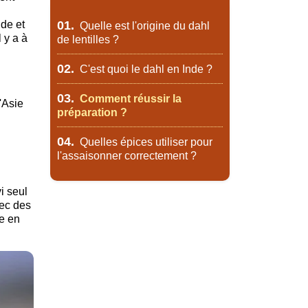
nde et
01.
Quelle est l'origine du dahl
 y a à
de lentilles ?
02.
C'est quoi le dahl en Inde ?
03.
Comment réussir la
'Asie
préparation ?
04.
Quelles épices utiliser pour
l'assaisonner correctement ?
i seul
vec des
e en