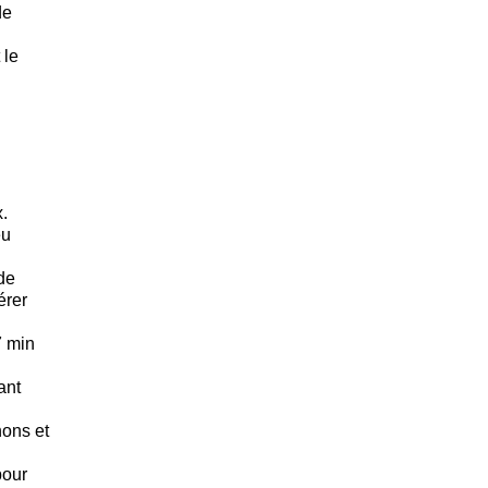
de
 le
x.
eu
de
érer
7 min
ant
nons et
pour