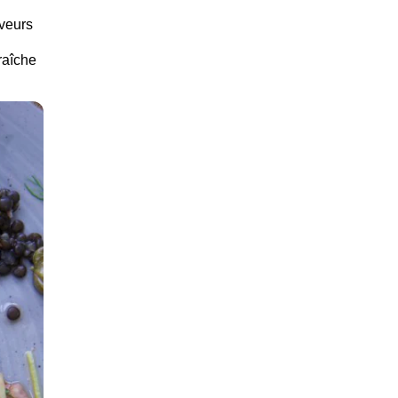
aveurs
fraîche