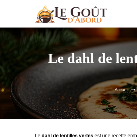
Le dahl de lent
Accueil
Le
dahl de lentilles vertes
est une recette embl