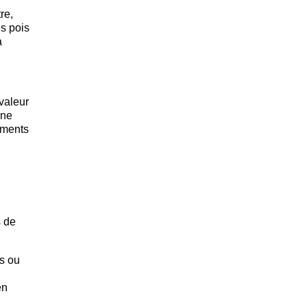
re,
es pois
a
valeur
une
moments
s de
es ou
en