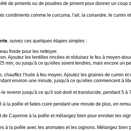
variété de piments ou de poudres de piment pour donner un coup 
ents condiments comme le curcuma, l'ail, la coriandre, le cumin et
erte
, suivez ces quelques étapes simples :
eau froide pour les nettoyer.
ion. Ajoutez les lentilles rincées et réduisez le feu à moyen-dou
25 min, ou jusqu'à ce qu'elles soient tendres, mais encore un p
 chauffez l'huile à feu moyen. Ajoutez les graines de cumin et 
pendant environ une minute, jusqu'à ce qu'elles commencent à lib
-le revenir jusqu'à ce qu'il soit doré et translucide, pendant 5 à 
é à la poêle et faites cuire pendant une minute de plus, en remu
t de Cayenne à la poêle et mélangez bien pour enrober les oig
-les à la poêle avec les aromates et les oignons. Mélangez bien 