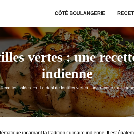
CÔTÉ BOULANGERIE
RECET
illes vertes : une recett
indienne
Recettes salées
Le dahl de lentilles vertes : une recette traditionn
ématique incarnant la tradition culinaire indienne. Il est égale