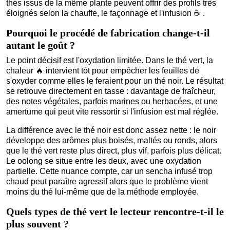
thés issus de la même plante peuvent offrir des profils très
éloignés selon la chauffe, le façonnage et l'infusion
☕
.
Pourquoi le procédé de fabrication change-t-il
autant le goût ?
Le point décisif est l'oxydation limitée. Dans le thé vert, la
chaleur
🔥
intervient tôt pour empêcher les feuilles de
s'oxyder comme elles le feraient pour un thé noir. Le résultat
se retrouve directement en tasse : davantage de fraîcheur,
des notes végétales, parfois marines ou herbacées, et une
amertume qui peut vite ressortir si l'infusion est mal réglée.
La différence avec le thé noir est donc assez nette : le noir
développe des arômes plus boisés, maltés ou ronds, alors
que le thé vert reste plus direct, plus vif, parfois plus délicat.
Le oolong se situe entre les deux, avec une oxydation
partielle. Cette nuance compte, car un sencha infusé trop
chaud peut paraître agressif alors que le problème vient
moins du thé lui-même que de la méthode employée.
Quels types de thé vert le lecteur rencontre-t-il le
plus souvent ?