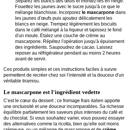
Séparez les blancs des œufs et montez-les en neige.
Fouettez les jaunes avec le sucre jusqu'à ce que le
mélange blanchisse. Incorporez
le mascarpone
dans
les jaunes d'œufs puis ajoutez délicatement les
blancs en neige. Trempez légèrement les biscuits
dans le café mélangé à la liqueur et tapissez le fond
d'un moule. Étalez une couche de crème au
mascarpone. Répétez l'opération jusqu'à épuisement
des ingrédients. Saupoudrez de cacao. Laissez
reposer au réfrigérateur pendant au moins 2 heures
avant de servir.
Ces produits simples et ces instructions faciles à suivre
permettent de recréer chez soi l'intensité et la douceur d'un
véritable tiramisu.
Le mascarpone est l'ingrédient vedette
C'est le cœur du dessert ; ce fromage frais italien apporte
une onctuosité et une douceur incomparables. Sa richesse
équilibre parfaitement les saveurs plus intenses du café et
du chocolat. Si vous souhaitez varier, vous pouvez essayer
des alternatives comme la ricotta, bien qu'elle soit moins
crémeuse, ou un mélange de mascarpone et de
crème