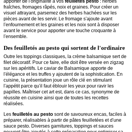
apporter de l'originalité à vos
feuilletés pesto
: herbes
fraîches, fromages râpés, noix et graines. Pour créer un
visuel attrayant, parsemez des herbes hachées sur les
pièces avant de les servir. Le fromage s'ajoute avant
l'enfournement et les graines et les noix sont à disposer
avant le service pour apporter une touche croquante à
l'ensemble.
Des feuilletés au pesto qui sortent de l'ordinaire
Outre les toppings classiques, la crème balsamique sert de
filet décoratif. Pour ce faire, elle doit être versée en zigzag
sur les apéritifs. Le caviar de Balsamique apporte de
l'élégance et les truffes y ajoutent de la sophistication. En
cuisine, la présentation joue un rôle clé en stimulant
l'appétit parce qu'il faut éblouir les yeux pour ravir les
papilles. Maîtriser cet art est, dans ce cas, synonyme de
réussite en cuisine ainsi que de toutes les recettes
réalisées.
Les
feuilletés au pesto
sont de savoureux encas, faciles à
préparer, réalisables à partir de pâtes feuilletées et d'une
sauce pesto. Diverses garnitures, toppings et sauces
peuvent être ajoutés à cette préparation pour optimiser sa